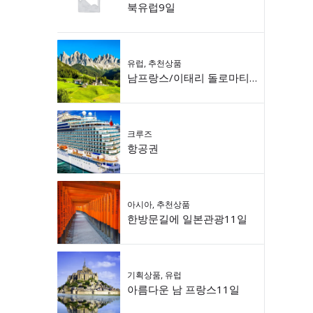
북유럽9일
유럽
,
추천상품
남프랑스/이태리 돌로마티 9일
크루즈
항공권
아시아
,
추천상품
한방문길에 일본관광11일
기획상품
,
유럽
아름다운 남 프랑스11일