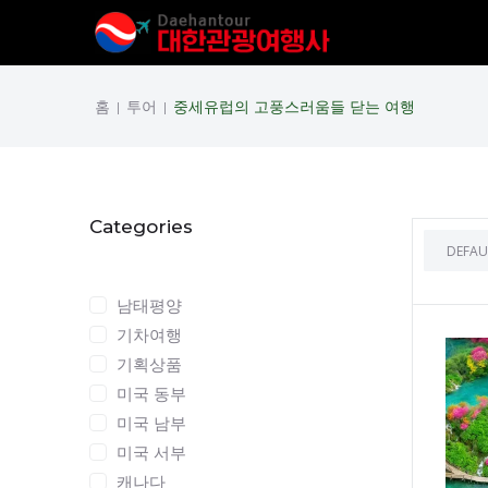
홈
투어
중세유럽의 고풍스러움들 닫는 여행
|
|
Categories
Categories
남태평양
기차여행
기획상품
미국 동부
미국 남부
미국 서부
캐나다