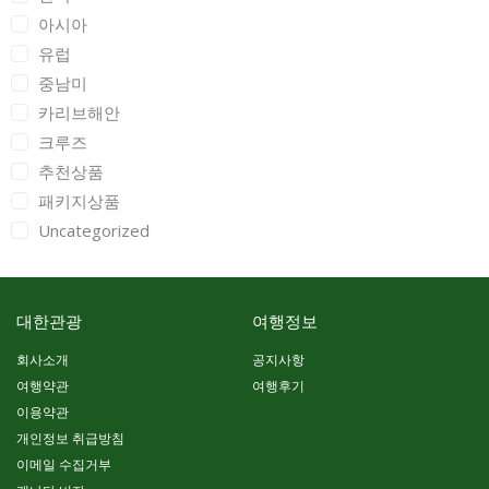
아시아
유럽
중남미
카리브해안
크루즈
추천상품
패키지상품
Uncategorized
대한관광
여행정보
회사소개
공지사항
여행약관
여행후기
이용약관
개인정보 취급방침
이메일 수집거부