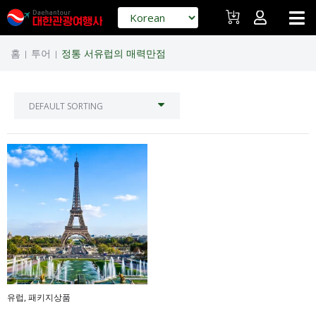
홈
투어
정통 서유럽의 매력만점
|
|
유럽
,
패키지상품