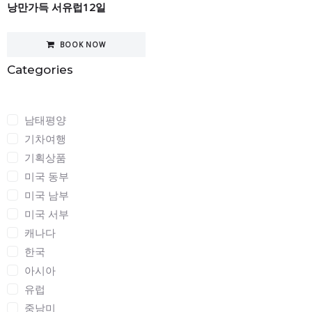
낭만가득 서유럽12일
BOOK NOW
Categories
Categories
남태평양
기차여행
기획상품
미국 동부
미국 남부
미국 서부
캐나다
한국
아시아
유럽
중남미