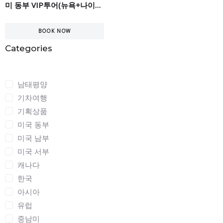
미 동부 VIP투어(뉴욕+나이야가라) 7일
BOOK NOW
Categories
Categories
남태평양
기차여행
기획상품
미국 동부
미국 남부
미국 서부
캐나다
한국
아시아
유럽
중남미