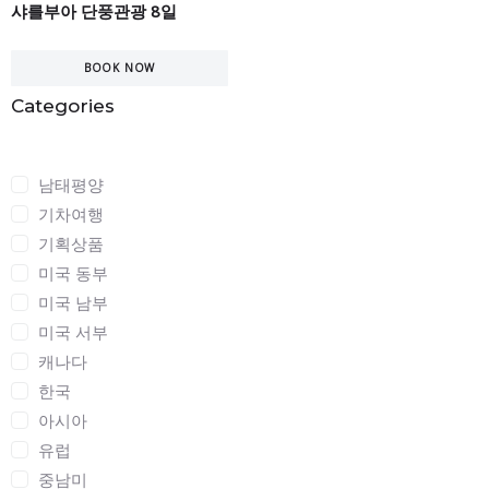
샤를부아 단풍관광 8일
BOOK NOW
Categories
Categories
남태평양
기차여행
기획상품
미국 동부
미국 남부
미국 서부
캐나다
한국
아시아
유럽
중남미