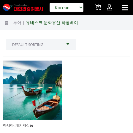
홈
투어
유네스코 문화유산 하롱베이
|
|
아시아
,
패키지상품