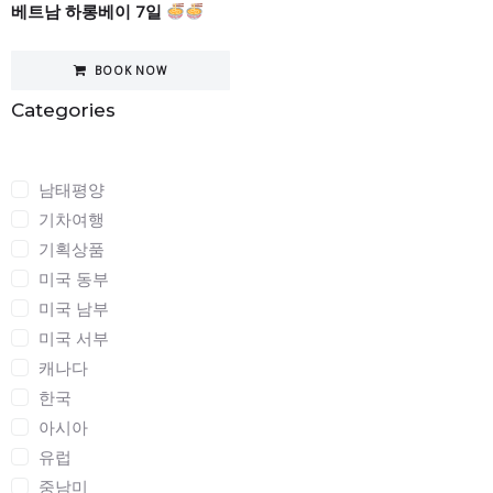
베트남 하롱베이 7일
BOOK NOW
Categories
Categories
남태평양
기차여행
기획상품
미국 동부
미국 남부
미국 서부
캐나다
한국
아시아
유럽
중남미