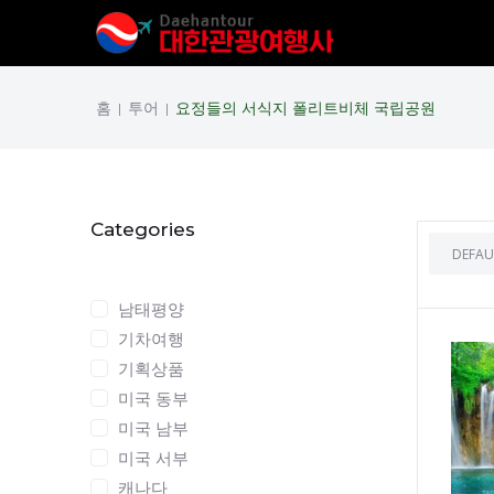
홈
투어
요정들의 서식지 폴리트비체 국립공원
|
|
Categories
Categories
남태평양
기차여행
기획상품
미국 동부
미국 남부
미국 서부
캐나다