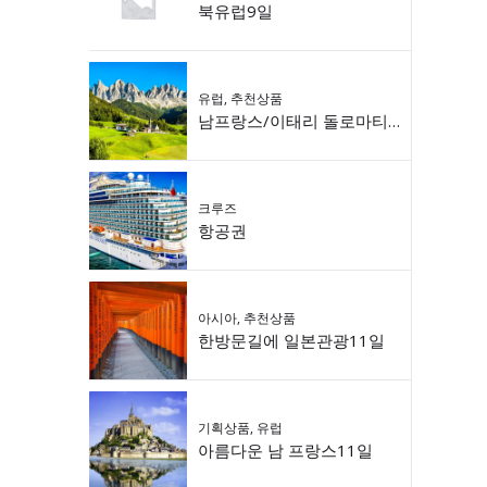
북유럽9일
유럽
,
추천상품
남프랑스/이태리 돌로마티 9일
크루즈
항공권
아시아
,
추천상품
한방문길에 일본관광11일
기획상품
,
유럽
아름다운 남 프랑스11일