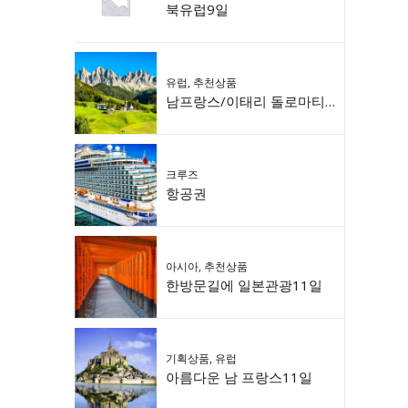
북유럽9일
유럽
,
추천상품
남프랑스/이태리 돌로마티 9일
크루즈
항공권
아시아
,
추천상품
한방문길에 일본관광11일
기획상품
,
유럽
아름다운 남 프랑스11일