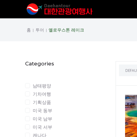
홈
투어
옐로우스톤 레이크
|
|
Categories
Categories
남태평양
기차여행
기획상품
미국 동부
미국 남부
미국 서부
캐나다