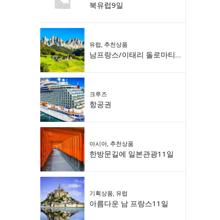
북유럽9일
유럽
,
추천상품
남프랑스/이태리 돌로마티 9일
크루즈
항공권
아시아
,
추천상품
한방문길에 일본관광11일
기획상품
,
유럽
아름다운 남 프랑스11일