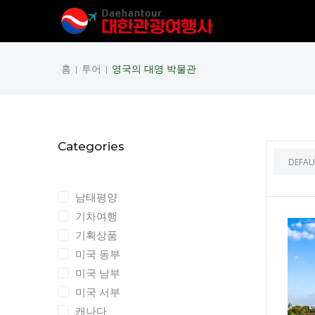
홈
투어
영국의 대영 박물관
|
|
Categories
Categories
남태평양
기차여행
기획상품
미국 동부
미국 남부
미국 서부
캐나다