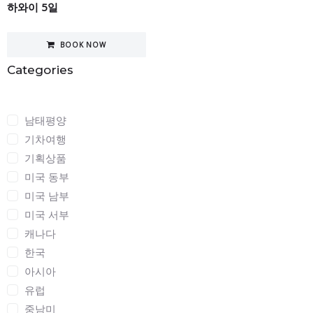
하와이 5일
BOOK NOW
Categories
Categories
남태평양
기차여행
기획상품
미국 동부
미국 남부
미국 서부
캐나다
한국
아시아
유럽
중남미