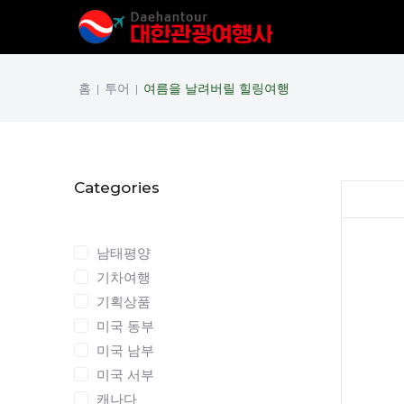
홈
투어
여름을 날려버릴 힐링여행
|
|
Categories
Categories
남태평양
기차여행
기획상품
미국 동부
미국 남부
미국 서부
캐나다