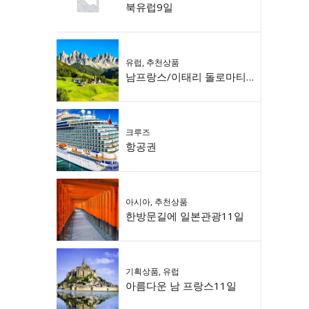
북유럽9일
유럽
,
추천상품
남프랑스/이태리 돌로마티 9일
크루즈
항공권
아시아
,
추천상품
한방문길에 일본관광11일
기획상품
,
유럽
아름다운 남 프랑스11일