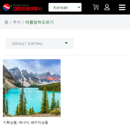
홈
투어
여름빙하오르기
|
|
기획상품
,
캐나다
,
패키지상품