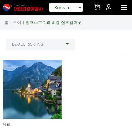
홈
투어
알프스호수의 비경 잘츠캄머굿
|
|
유럽