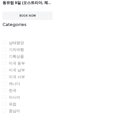
동유럽 8일 (오스트리아, 체코, 헝가리, 슬로바키아)
BOOK NOW
Categories
Categories
남태평양
기차여행
기획상품
미국 동부
미국 남부
미국 서부
캐나다
한국
아시아
유럽
중남미