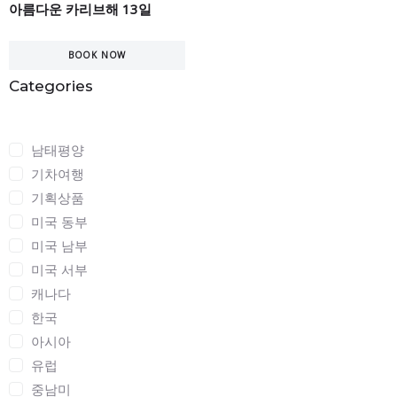
아름다운 카리브해 13일
BOOK NOW
Categories
Categories
남태평양
기차여행
기획상품
미국 동부
미국 남부
미국 서부
캐나다
한국
아시아
유럽
중남미