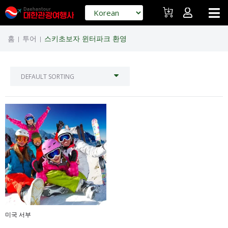
홈
투어
스키초보자 윈터파크 환영
|
|
미국 서부