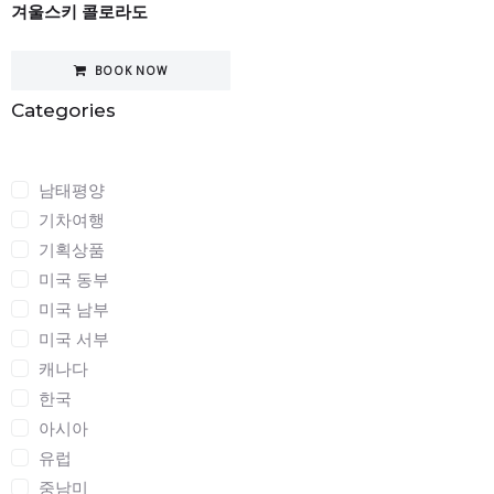
겨울스키 콜로라도
BOOK NOW
Categories
Categories
남태평양
기차여행
기획상품
미국 동부
미국 남부
미국 서부
캐나다
한국
아시아
유럽
중남미