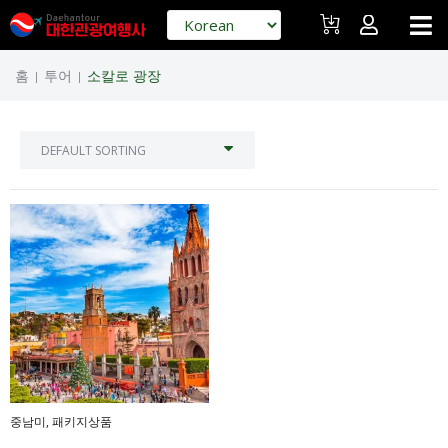
홈
투어
소칼로 광장
|
|
중남미
,
패키지상품