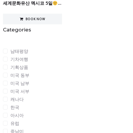
세계문화유산 멕시코 5일
(영화 코코 속으로~)
BOOK NOW
Categories
Categories
남태평양
기차여행
기획상품
미국 동부
미국 남부
미국 서부
캐나다
한국
아시아
유럽
중남미