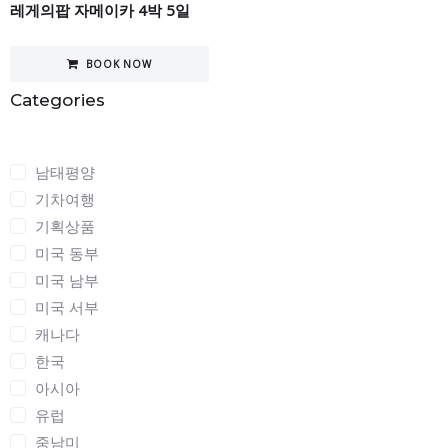
레게의팝 자메이카 4박 5일
BOOK NOW
Categories
Categories
남태평양
기차여행
기획상품
미국 동부
미국 남부
미국 서부
캐나다
한국
아시아
유럽
중남미