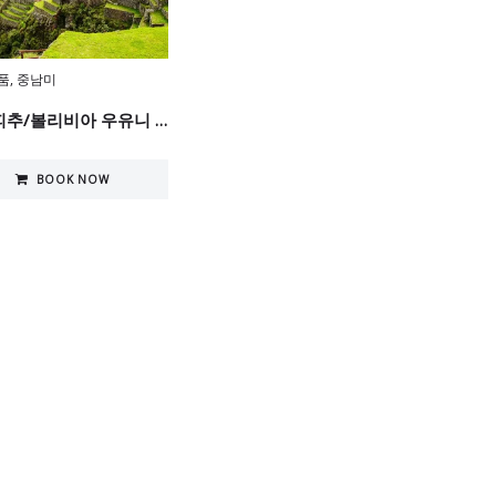
품
,
중남미
마추피추/볼리비아 우유니 9일
BOOK NOW