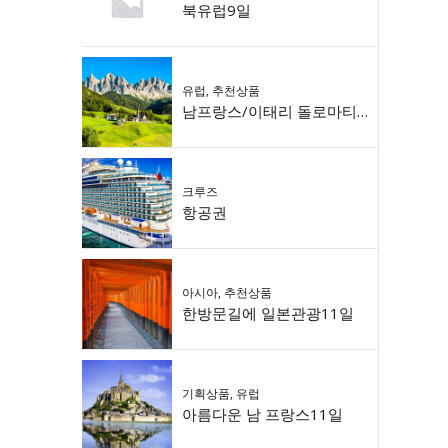
북유럽9일
유럽
,
추천상품
남프랑스/이태리 돌로마티 9일
크루즈
항공권
아시아
,
추천상품
한방문길에 일본관광11일
기획상품
,
유럽
아름다운 남 프랑스11일