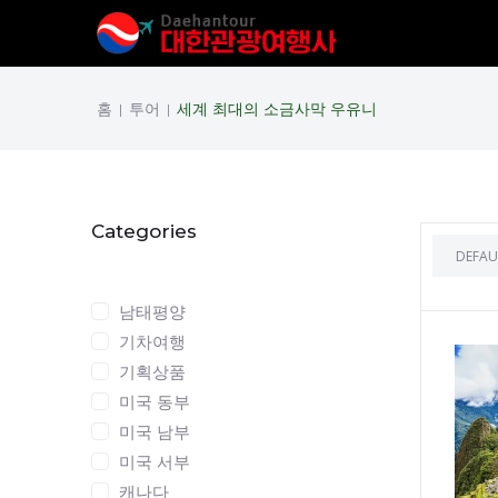
홈
투어
세계 최대의 소금사막 우유니
|
|
Categories
Categories
남태평양
기차여행
기획상품
미국 동부
미국 남부
미국 서부
캐나다