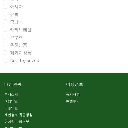
아시아
유럽
중남미
카리브해안
크루즈
추천상품
패키지상품
Uncategorized
대한관광
여행정보
회사소개
공지사항
여행약관
여행후기
이용약관
개인정보 취급방침
이메일 수집거부