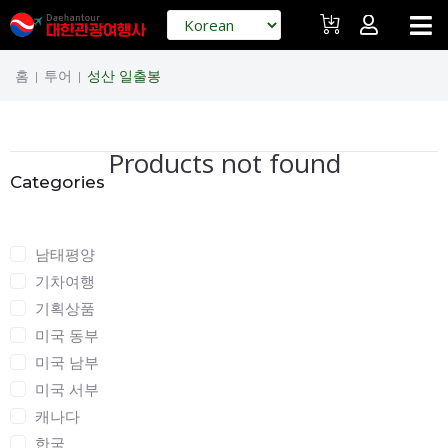
홈
투어
성산 일출봉
|
|
Products not found
Categories
Categories
남태평양
기차여행
기획상품
미국 동부
미국 남부
미국 서부
캐나다
한국