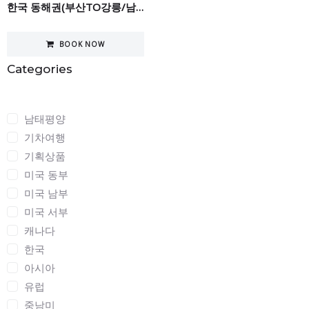
한국 동해권(부산TO강릉/남이섬) 투어 7일
BOOK NOW
Categories
Categories
남태평양
기차여행
기획상품
미국 동부
미국 남부
미국 서부
캐나다
한국
아시아
유럽
중남미