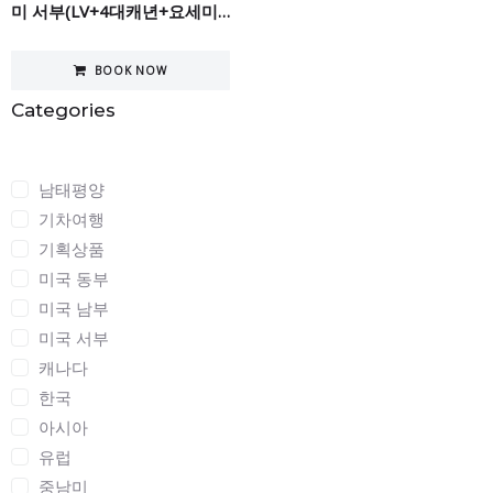
미 서부(LV+4대캐년+요세미티+SF+LA) 8일
BOOK NOW
Categories
Categories
남태평양
기차여행
기획상품
미국 동부
미국 남부
미국 서부
캐나다
한국
아시아
유럽
중남미