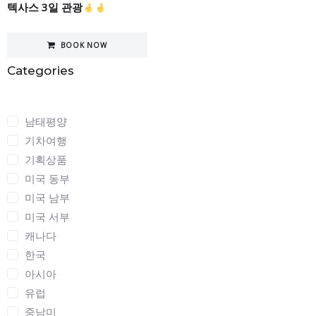
텍사스 3일 관광
BOOK NOW
Categories
Categories
남태평양
기차여행
기획상품
미국 동부
미국 남부
미국 서부
캐나다
한국
아시아
유럽
중남미