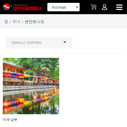
홈
투어
샌안토니오
|
|
미국 남부