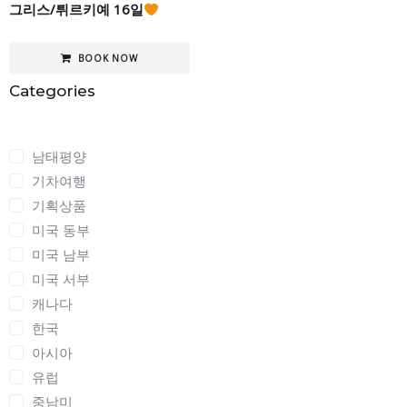
그리스/튀르키예 16일
BOOK NOW
Categories
Categories
남태평양
기차여행
기획상품
미국 동부
미국 남부
미국 서부
캐나다
한국
아시아
유럽
중남미