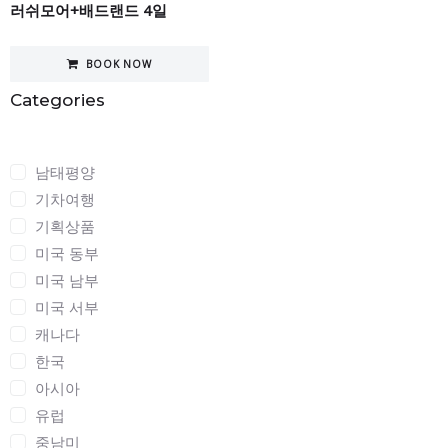
러쉬모어+배드랜드 4일
BOOK NOW
Categories
Categories
남태평양
기차여행
기획상품
미국 동부
미국 남부
미국 서부
캐나다
한국
아시아
유럽
중남미