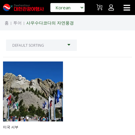
홈
투어
사우수다코다의 자연풍경
|
|
미국 서부