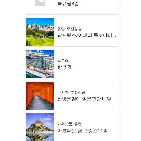
북유럽9일
유럽
,
추천상품
남프랑스/이태리 돌로마티 9일
크루즈
항공권
아시아
,
추천상품
한방문길에 일본관광11일
기획상품
,
유럽
아름다운 남 프랑스11일