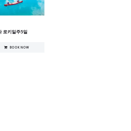
다 로키일주5일
BOOK NOW