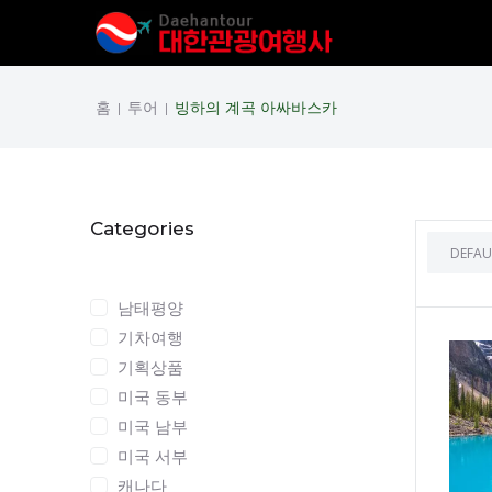
홈
투어
빙하의 계곡 아싸바스카
|
|
Categories
Categories
남태평양
기차여행
기획상품
미국 동부
미국 남부
미국 서부
캐나다