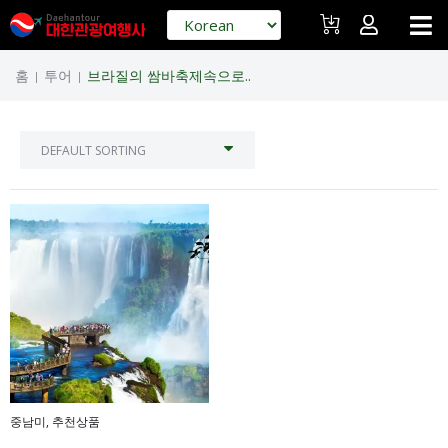
홈
투어
브라질의 쌈바축제속으로..
|
|
중남미
,
추천상품