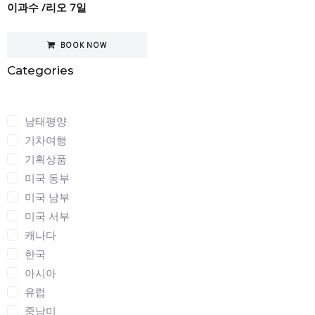
이과수 /리오 7일
BOOK NOW
Categories
Categories
남태평양
기차여행
기획상품
미국 동부
미국 남부
미국 서부
캐나다
한국
아시아
유럽
중남미