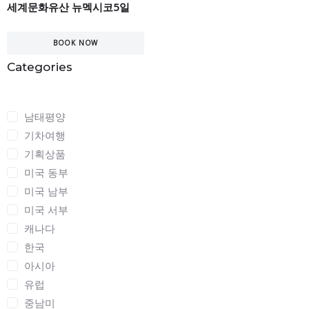
세계문화유산 뉴멕시코5일
BOOK NOW
Categories
Categories
남태평양
기차여행
기획상품
미국 동부
미국 남부
미국 서부
캐나다
한국
아시아
유럽
중남미