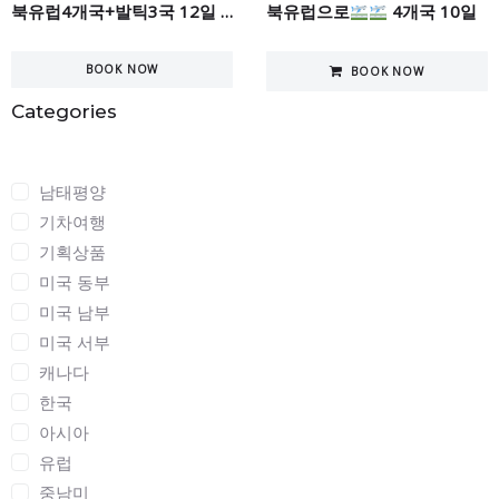
북유럽4개국+발틱3국 12일 한꺼번에 관광하기
북유럽으로
4개국 10일
BOOK NOW
BOOK NOW
Categories
Categories
남태평양
기차여행
기획상품
미국 동부
미국 남부
미국 서부
캐나다
한국
아시아
유럽
중남미