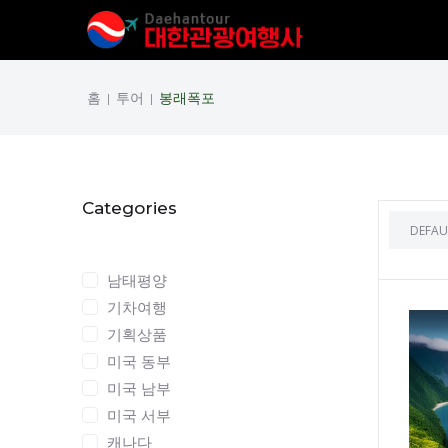
홈
투어
봉래폭포
|
|
Categories
Categories
남태평양
기차여행
기획상품
미국 동부
미국 남부
미국 서부
캐나다