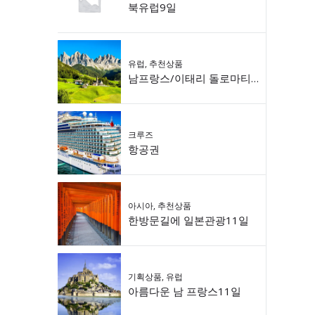
북유럽9일
유럽
,
추천상품
남프랑스/이태리 돌로마티 9일
크루즈
항공권
아시아
,
추천상품
한방문길에 일본관광11일
기획상품
,
유럽
아름다운 남 프랑스11일