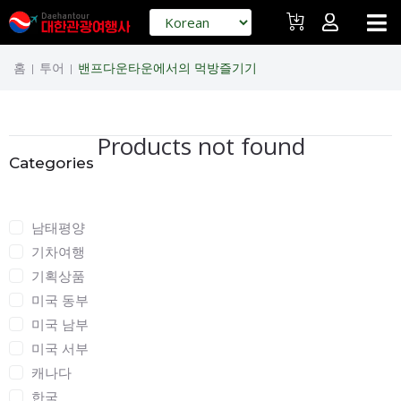
홈
투어
밴프다운타운에서의 먹방즐기기
|
|
Products not found
Categories
Categories
남태평양
기차여행
기획상품
미국 동부
미국 남부
미국 서부
캐나다
한국