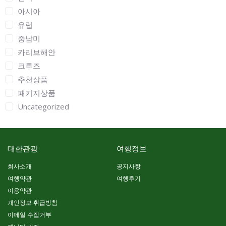
아시아
유럽
중남미
카리브해안
크루즈
추천상품
패키지상품
Uncategorized
대한관광
여행정보
회사소개
공지사항
여행약관
여행후기
이용약관
개인정보 취급방침
이메일 수집거부