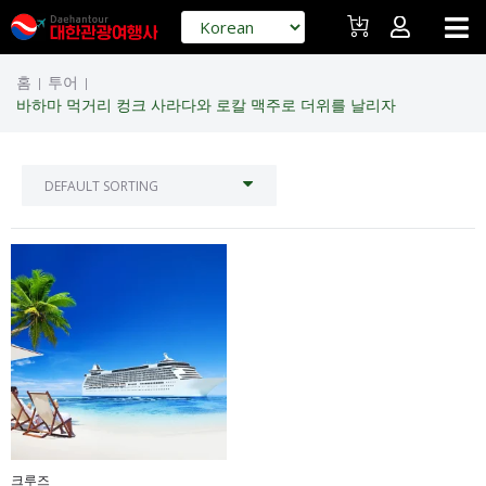
홈
투어
|
|
바하마 먹거리 컹크 사라다와 로칼 맥주로 더위를 날리자
크루즈