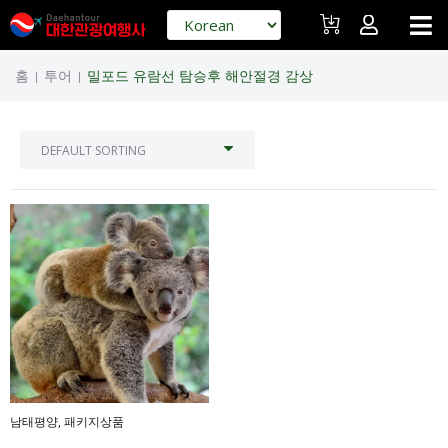
홈
투어
밀포드 유람선 탐승후 해안절경 감상
|
|
남태평양
,
패키지상품