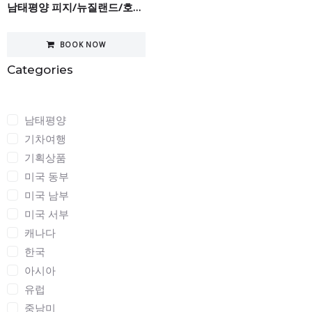
남태평양 피지/뉴질랜드/호주13일
BOOK NOW
Categories
Categories
남태평양
기차여행
기획상품
미국 동부
미국 남부
미국 서부
캐나다
한국
아시아
유럽
중남미