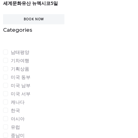
세계문화유산 뉴멕시코5일
BOOK NOW
Categories
Categories
남태평양
기차여행
기획상품
미국 동부
미국 남부
미국 서부
캐나다
한국
아시아
유럽
중남미