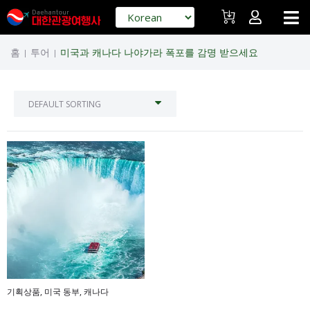
홈
투어
미국과 캐나다 나야가라 폭포를 감명 받으세요
|
|
기획상품
,
미국 동부
,
캐나다