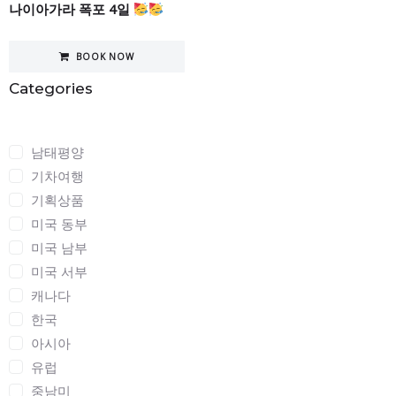
나이아가라 폭포 4일
BOOK NOW
Categories
Categories
남태평양
기차여행
기획상품
미국 동부
미국 남부
미국 서부
캐나다
한국
아시아
유럽
중남미