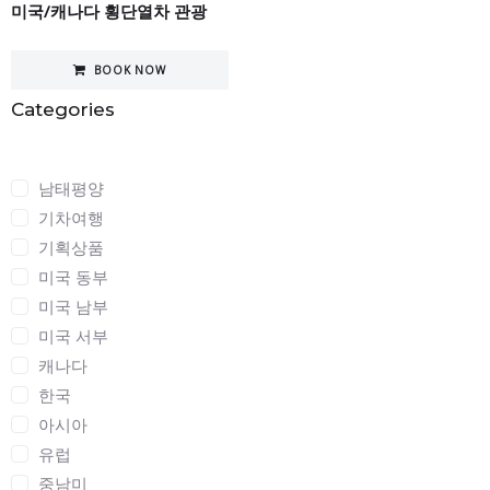
미국/캐나다 횡단열차 관광
BOOK NOW
Categories
Categories
남태평양
기차여행
기획상품
미국 동부
미국 남부
미국 서부
캐나다
한국
아시아
유럽
중남미