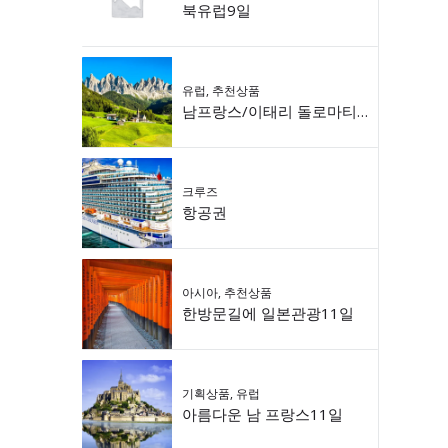
북유럽9일
유럽
,
추천상품
남프랑스/이태리 돌로마티 9일
크루즈
항공권
아시아
,
추천상품
한방문길에 일본관광11일
기획상품
,
유럽
아름다운 남 프랑스11일