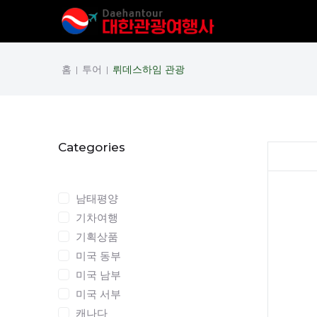
홈
투어
뤼데스하임 관광
|
|
Categories
Categories
남태평양
기차여행
기획상품
미국 동부
미국 남부
미국 서부
캐나다