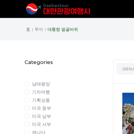
홈
투어
대통령 얼굴바위
|
|
Categories
Categories
남태평양
기차여행
기획상품
미국 동부
미국 남부
미국 서부
캐나다