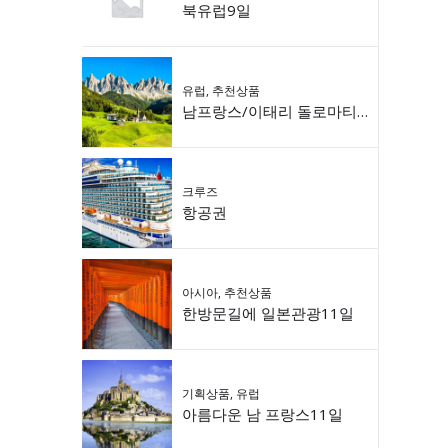
북유럽9일
유럽
,
추천상품
남프랑스/이태리 돌로마티 9일
크루즈
항공권
아시아
,
추천상품
한방문길에 일본관광11일
기획상품
,
유럽
아름다운 남 프랑스11일