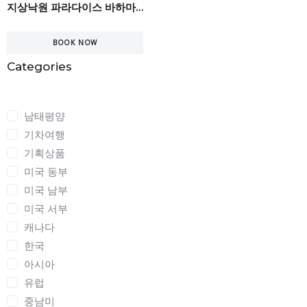
지상낙원 파라다이스 바하마5일
BOOK NOW
Categories
Categories
남태평양
기차여행
기획상품
미국 동부
미국 남부
미국 서부
캐나다
한국
아시아
유럽
중남미