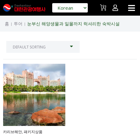
홈
투어
눈부신 해양생물과 일몰까지 럭셔리한 숙박시설
|
|
카리브해안
,
패키지상품