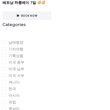
베트남 하롱베이 7일
BOOK NOW
Categories
Categories
남태평양
기차여행
기획상품
미국 동부
미국 남부
미국 서부
캐나다
한국
아시아
유럽
중남미