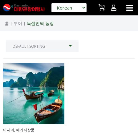
홈
투어
녹샐언덕 농장
|
|
아시아
,
패키지상품