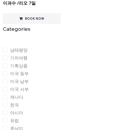
이과수 /리오 7일
BOOK NOW
Categories
Categories
남태평양
기차여행
기획상품
미국 동부
미국 남부
미국 서부
캐나다
한국
아시아
유럽
중남미