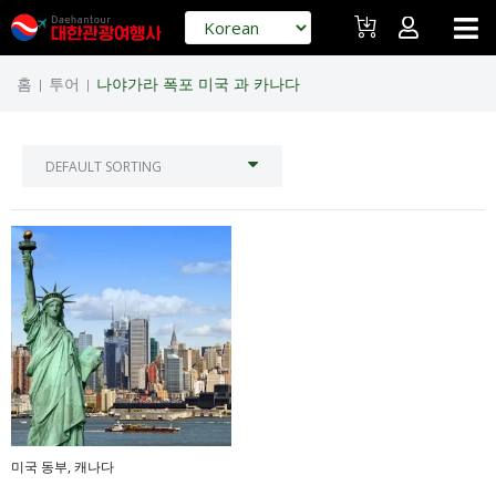
홈
투어
나야가라 폭포 미국 과 카나다
|
|
미국 동부
,
캐나다