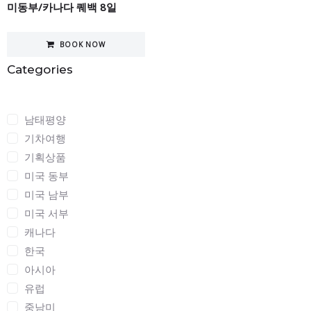
미동부/카나다 퀘백 8일
BOOK NOW
Categories
Categories
남태평양
기차여행
기획상품
미국 동부
미국 남부
미국 서부
캐나다
한국
아시아
유럽
중남미