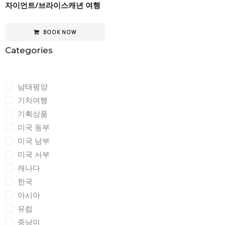
자이언트/브라이스캐년 여행
BOOK NOW
Categories
Categories
남태평양
기차여행
기획상품
미국 동부
미국 남부
미국 서부
캐나다
한국
아시아
유럽
중남미