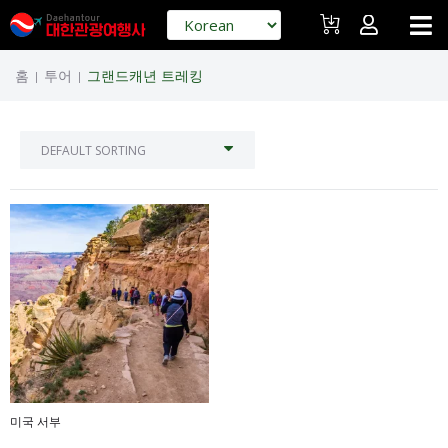
홈
투어
그랜드캐년 트레킹
|
|
미국 서부