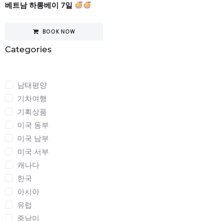
베트남 하롱베이 7일
BOOK NOW
Categories
Categories
남태평양
기차여행
기획상품
미국 동부
미국 남부
미국 서부
캐나다
한국
아시아
유럽
중남미