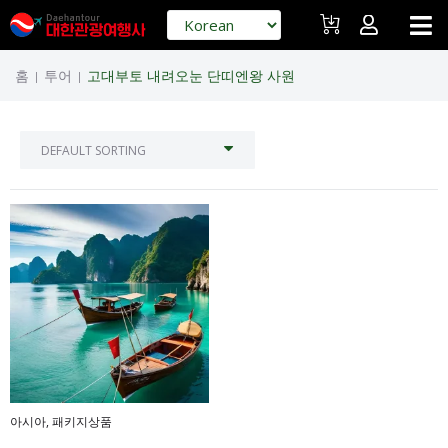
홈
투어
고대부토 내려오눈 단띠엔왕 사원
|
|
아시아
,
패키지상품