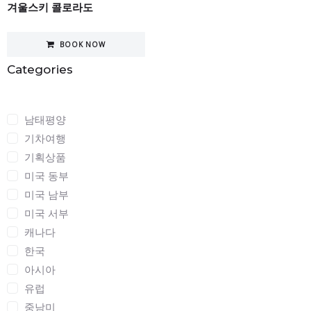
겨울스키 콜로라도
BOOK NOW
Categories
Categories
남태평양
기차여행
기획상품
미국 동부
미국 남부
미국 서부
캐나다
한국
아시아
유럽
중남미