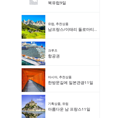
북유럽9일
유럽
,
추천상품
남프랑스/이태리 돌로마티 9일
크루즈
항공권
아시아
,
추천상품
한방문길에 일본관광11일
기획상품
,
유럽
아름다운 남 프랑스11일