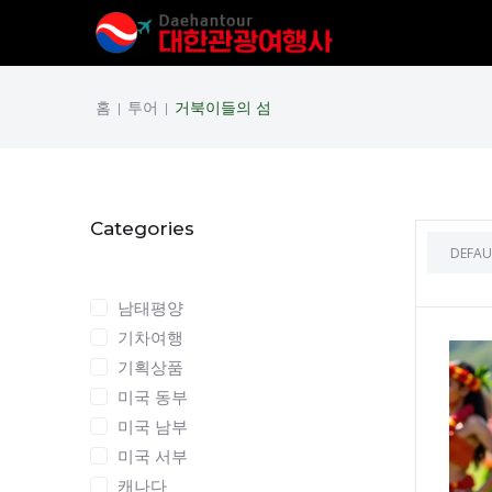
홈
투어
거북이들의 섬
|
|
Categories
Categories
남태평양
기차여행
기획상품
미국 동부
미국 남부
미국 서부
캐나다