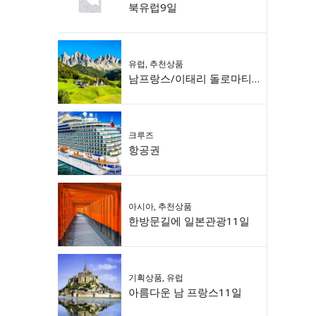
북유럽9일
유럽
,
추천상품
남프랑스/이태리 돌로마티 9일
크루즈
항공권
아시아
,
추천상품
한방문길에 일본관광11일
기획상품
,
유럽
아름다운 남 프랑스11일