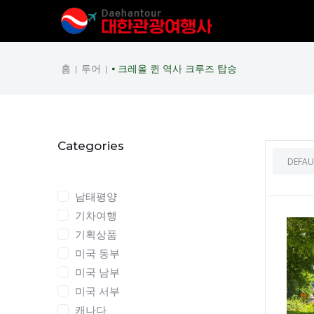
홈
투어
⦁ 크레올 퀸 역사 크루즈 탑승
|
|
Categories
Categories
남태평양
기차여행
기획상품
미국 동부
미국 남부
미국 서부
캐나다