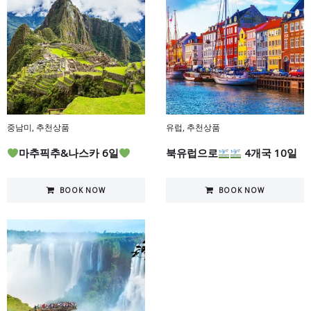
중남미
,
추천상품
유럽
,
추천상품
마추픽추&나스카 6일
북유럽으로
4개국 10일
BOOK NOW
BOOK NOW