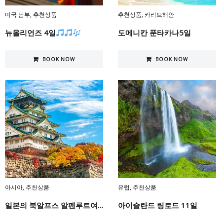
미국 남부
,
추천상품
추천상품
,
카리브해안
뉴올리언즈 4일
도메니칸 푼타카나5일
BOOK NOW
BOOK NOW
아시아
,
추천상품
유럽
,
추천상품
일본의 북알프스 알펜루트여행
아이슬란드 링로드 11일