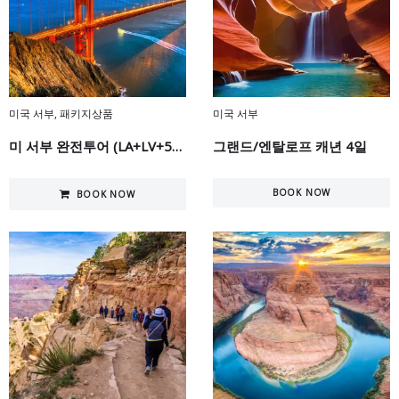
미국 서부
,
패키지상품
미국 서부
미 서부 완전투어 (LA+LV+5대캐년+세도나+요세미티+SF)...
그랜드/엔탈로프 캐년 4일
BOOK NOW
BOOK NOW