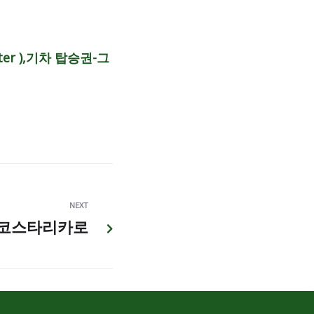
er ),기차 탑승권-그
NEXT
 코스타리카로