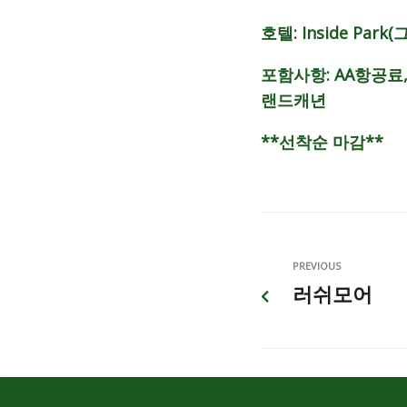
호텔: Inside Pa
포함사항: AA항공료,호
랜드캐년
**선착순 마감**
PREVIOUS
러쉬모어