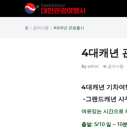
홈
공지사항
4대캐년 관광출시
|
|
4대캐년 
By
admin
In
공지사항
4대캐년 기차여행
-그랜드캐년 사
여유있는 시간으로 
출발: 5/10 일 – 